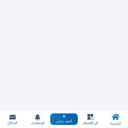
أضف عرض
الرسائل
كل الأقسام
الإشعارات
الرئيسية