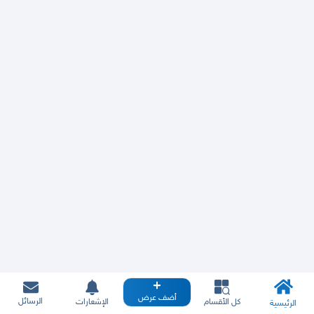
أضف عرض
الرسائل
كل الأقسام
الإشعارات
الرئيسية