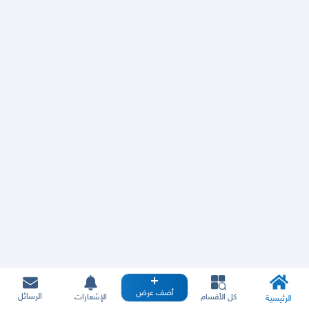
أضف عرض
الرسائل
كل الأقسام
الإشعارات
الرئيسية