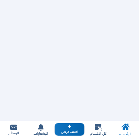
أضف عرض
الرسائل
كل الأقسام
الإشعارات
الرئيسية