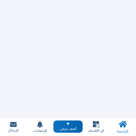
أضف عرض
الرسائل
كل الأقسام
الإشعارات
الرئيسية