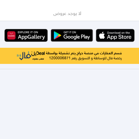
لا يوجد عروض
قسم العقارات في منصة حراج يتم تشغيلة بواسطة
رخصة فال للوساطة و التسويق رقم 1200006871