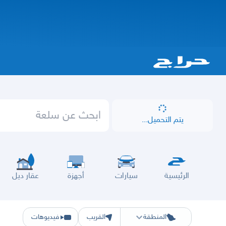
يتم التحميل...
الرئيسية
سيارات
أجهزة
عقار ديل
الرياض
الشرقيه
جده
مكه
ينبع
حفر الباطن
المدينة
الطايف
تبوك
القصيم
حائل
أبها
ع
المنطقة
القريب
فيديوهات