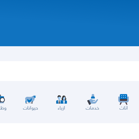
اثاث
خدمات
ازياء
حيوانات
وظا
سير
الباحة
جيزان
نجران
الجوف
عرعر
الكويت
الإمارات
البحرين