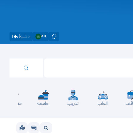
دخــــول
AR
ئف
العاب
تدريب
اطعمة
مناسبات