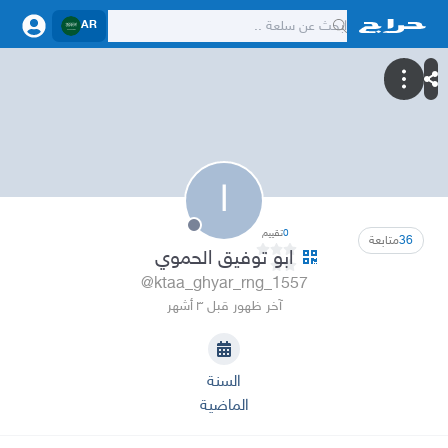
AR
ا
0
تقييم
36
متابعة
ابو توفيق الحموي
@ktaa_ghyar_rng_1557
آخر ظهور قبل ٣ أشهر
السنة
الماضية