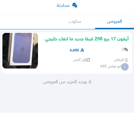
محادثة
العروض
سكوب
آيفون 17 برو 256 قيقا جديد ما انفك خليجي
2
4,400
الرياض
أول أمس
ابو حواس b52
ا
لا يوجد المزيد من العروض