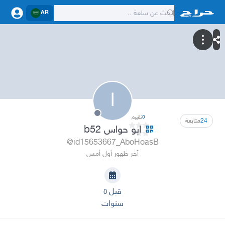
AR
ا
0
تقييم
24
متابعة
ابو حواس b52
@id15653667_AboHoasB
آخر ظهور أول أمس
قبل ٥
سنوات