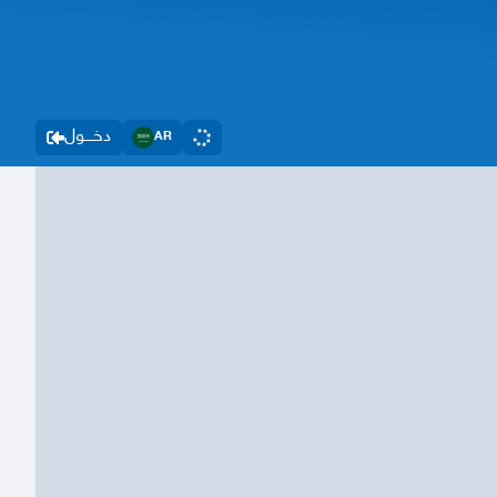
دخــــول
AR