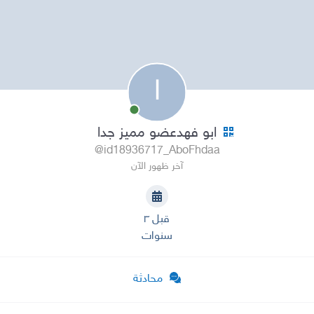
ا
ابو فهدعضو مميز جدا
@id18936717_AboFhdaa
آخر ظهور الآن
قبل ٣
سنوات
محادثة