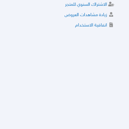
الاشتراك السنوي للمتجر
زيادة مشاهدات العروض
اتفاقية الاستخدام
خدمة الشراء الموثوق
توثيق المتجر و إضافة التراخيص
مركز الأمان
نظام التقييم
نظام الخصم
الحسابات والأرقام الموقوفة
قائمة السلع والعروض الممنوعة
الأسئلة الشائعة
سياسة الخصوصية