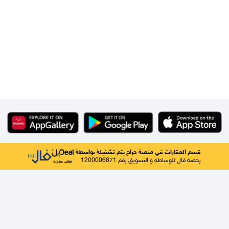
قسم العقارات في منصة حراج يتم تشغيلة بواسطة
رخصة فال للوساطة و التسويق رقم 1200006871