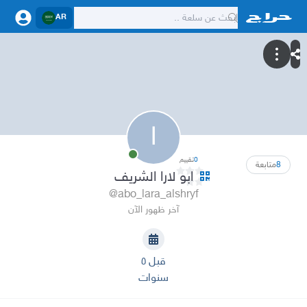
AR
ا
0
تقييم
8
متابعة
ابو لارا الشريف
@abo_lara_alshryf
آخر ظهور الآن
قبل ٥
سنوات