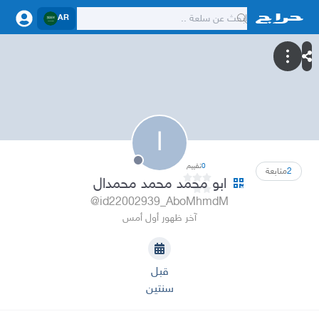
AR
ا
0
تقييم
2
متابعة
ابو محمد محمد محمدال
@id22002939_AboMhmdM
آخر ظهور أول أمس
قبل
سنتين