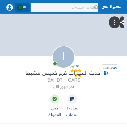
AR
ا
61
تقييم
245
متابعة
احدث السيارات فرع خميس مشيط
@AHDTH_CARS
آخر ظهور الآن
قبل ١٠
دفع
سنوات
العمولة