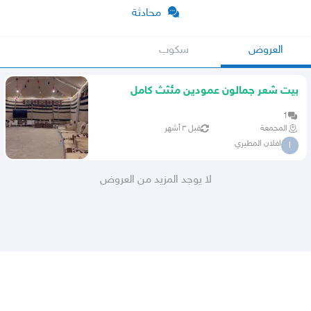
محادثة
العروض
سكوب
بيت شعر جمالون عمودين مئثث كامل
1
المجمعة
قبل ٣ أشهر
افلان المطيري
ا
لا يوجد المزيد من العروض