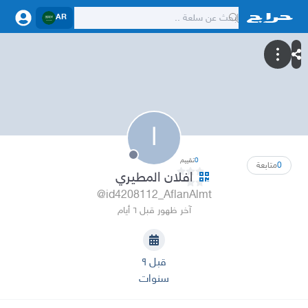
AR
ا
0
تقييم
0
متابعة
افلان المطيري
@id4208112_AflanAlmt
آخر ظهور قبل ٦ أيام
قبل ٩
سنوات