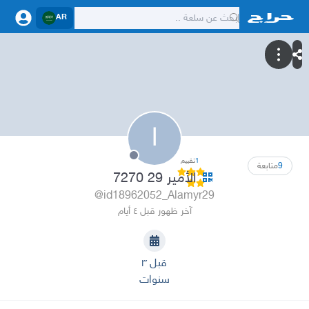
AR
ا
1
تقييم
9
متابعة
الأمير 29 7270
@id18962052_Alamyr29
آخر ظهور قبل ٤ أيام
قبل ٣
سنوات