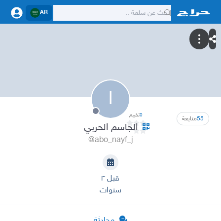
AR
ا
0
تقييم
55
متابعة
الجاسم الحربي
@abo_nayf_j
قبل ٣
سنوات
محادثة