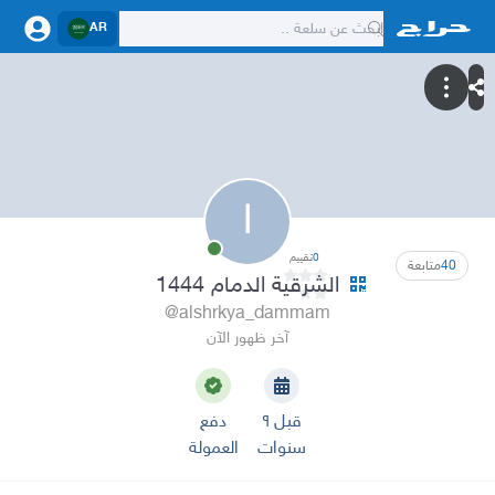
AR
ا
0
تقييم
40
متابعة
الشرقية الدمام 1444
@alshrkya_dammam
آخر ظهور الآن
قبل ٩
دفع
سنوات
العمولة