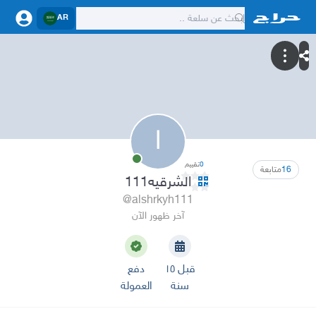
AR
ا
0
تقييم
16
متابعة
الشرقيه111
@alshrkyh111
آخر ظهور الآن
قبل ١٥
دفع
سنة
العمولة