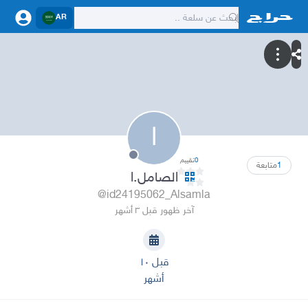
AR
ا
0
تقييم
1
متابعة
الصامل.ا
@id24195062_Alsamla
آخر ظهور قبل ٣ أشهر
قبل ١٠
أشهر