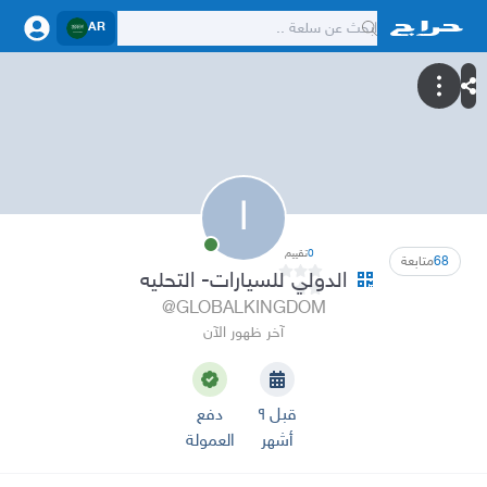
AR
ا
0
تقييم
68
متابعة
الدولي للسيارات- التحليه
@GLOBALKINGDOM
آخر ظهور الآن
قبل ٩
دفع
أشهر
العمولة