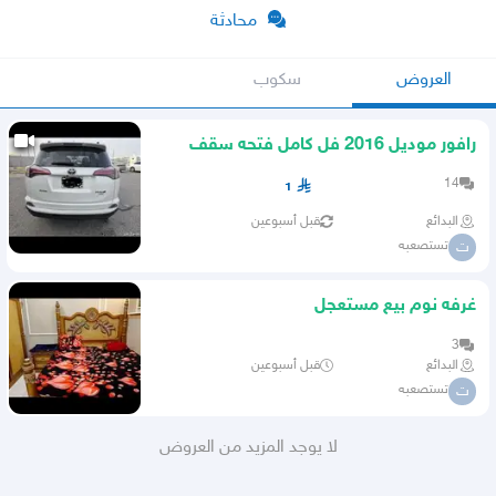
محادثة
العروض
سكوب
رافور موديل 2016 فل كامل فتحه سقف
مثبت سرعه تحكم دركسون
14
1
البدائع
قبل أسبوعين
تستصعبه
ت
غرفه نوم بيع مستعجل
3
البدائع
قبل أسبوعين
تستصعبه
ت
لا يوجد المزيد من العروض