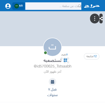
AR
ت
0
تقييم
12
متابعة
تستصعبه
@id5700625_Tstsaabh
آخر ظهور الآن
قبل ٧
سنوات