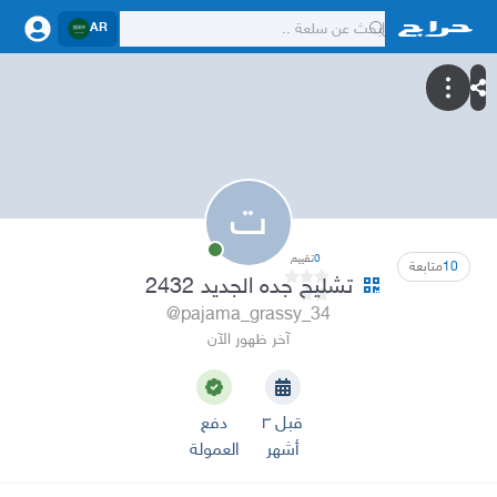
AR
ت
0
تقييم
10
متابعة
تشليح جده الجديد 2432
@pajama_grassy_34
آخر ظهور الآن
قبل ٣
دفع
أشهر
العمولة