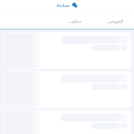
محادثة
العروض
سكوب