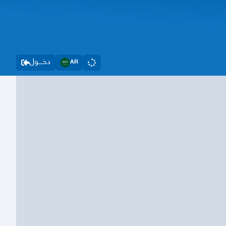
دخــــول
AR