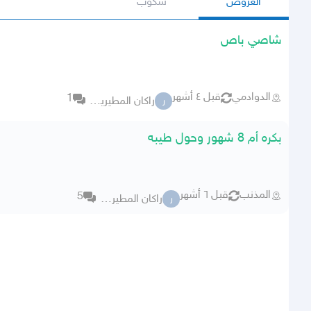
العروض
سكوب
شاصي باص
الدوادمي
قبل ٤ أشهر
1
راكان المطيريييءء
ر
بكره أم 8 شهور وحول طيبه
المذنب
قبل ٦ أشهر
5
راكان المطيريييءء
ر