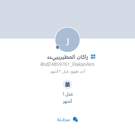
ر
راكان المطيريييءء
@id24859761_RakanAlm
آخر ظهور قبل ٣ أشهر
قبل ٦
أشهر
محادثة