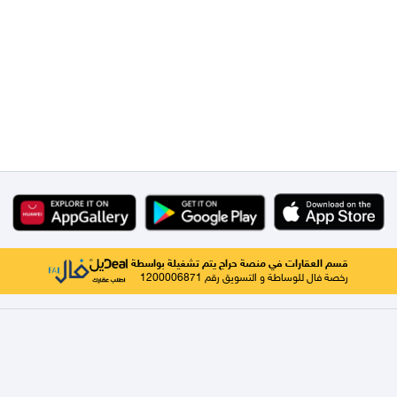
قسم العقارات في منصة حراج يتم تشغيلة بواسطة
رخصة فال للوساطة و التسويق رقم 1200006871