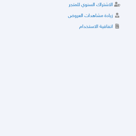
الاشتراك السنوي للمتجر
زيادة مشاهدات العروض
اتفاقية الاستخدام
خدمة الشراء الموثوق
توثيق المتجر و إضافة التراخيص
مركز الأمان
نظام التقييم
نظام الخصم
الحسابات والأرقام الموقوفة
قائمة السلع والعروض الممنوعة
الأسئلة الشائعة
سياسة الخصوصية