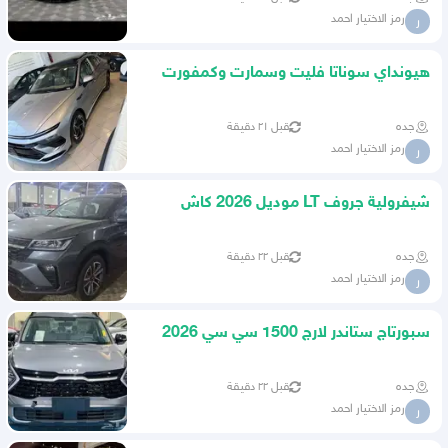
رمز الاختيار احمد
ر
هيونداي سوناتا فليت وسمارت وكمفورت
2026 اقل سعر كاش واقساط
جده
قبل ٢١ دقيقة
رمز الاختيار احمد
ر
شيفرولية جروف LT موديل 2026 كاش
واقساط
جده
قبل ٢٢ دقيقة
رمز الاختيار احمد
ر
سبورتاج ستاندر لارج 1500 سي سي 2026
اقل سعر بالمملكه
جده
قبل ٢٢ دقيقة
رمز الاختيار احمد
ر