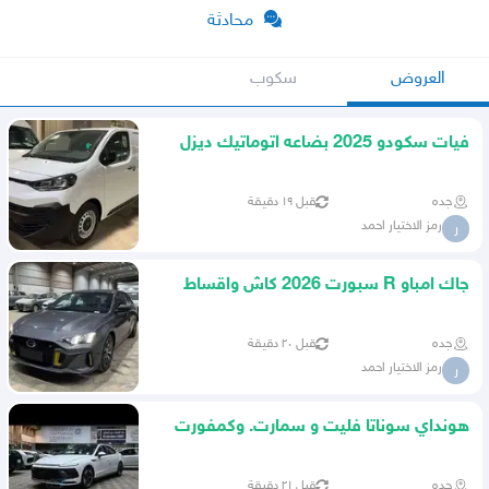
محادثة
العروض
سكوب
فيات سكودو 2025 بضاعه اتوماتيك ديزل
اقل سعر في الممكله
جده
قبل ١٩ دقيقة
رمز الاختيار احمد
ر
جاك امباو R سبورت 2026 كاش واقساط
اقل الاسعار
جده
قبل ٢٠ دقيقة
رمز الاختيار احمد
ر
هونداي سوناتا فليت و سمارت. وكمفورت
عروض كاش واقساط
جده
قبل ٢١ دقيقة