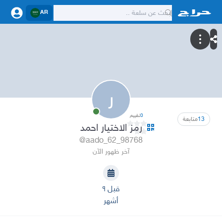
AR
ر
0
تقييم
13
متابعة
رمز الاختيار احمد
@aado_62_98768
آخر ظهور الآن
قبل ٩
أشهر