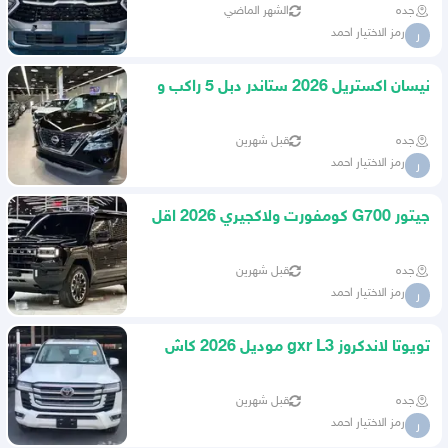
جده
الشهر الماضي
رمز الاختيار احمد
ر
نيسان اكستريل 2026 ستاندر دبل 5 راكب و
7 راكب كاش واقساط
جده
قبل شهرين
رمز الاختيار احمد
ر
جيتور G700 كومفورت ولاكجيري 2026 اقل
سعر للتقسيط والكاش
جده
قبل شهرين
رمز الاختيار احمد
ر
تويوتا لاندكروز gxr L3 موديل 2026 كاش
وتقسيط جميع البنوك
جده
قبل شهرين
رمز الاختيار احمد
ر