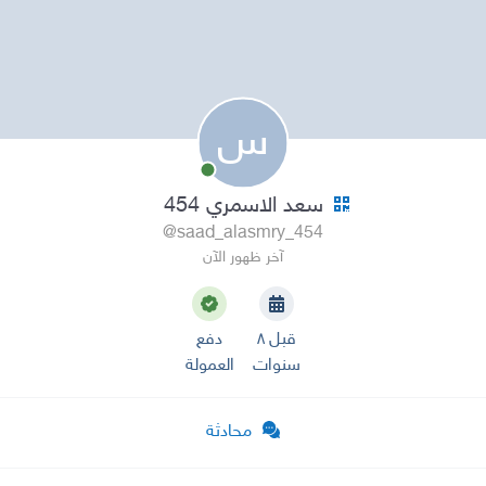
س
سعد الاسمري 454
@saad_alasmry_454
آخر ظهور الآن
قبل ٨
دفع
سنوات
العمولة
محادثة