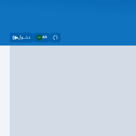
دخــــول
AR