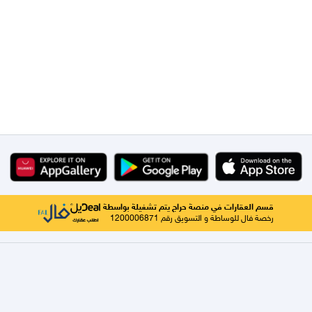
قسم العقارات في منصة حراج يتم تشغيلة بواسطة
رخصة فال للوساطة و التسويق رقم 1200006871