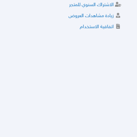
الاشتراك السنوي للمتجر
زيادة مشاهدات العروض
اتفاقية الاستخدام
خدمة الشراء الموثوق
توثيق المتجر و إضافة التراخيص
مركز الأمان
نظام التقييم
نظام الخصم
الحسابات والأرقام الموقوفة
قائمة السلع والعروض الممنوعة
الأسئلة الشائعة
سياسة الخصوصية