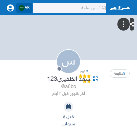
AR
س
1
تقييم
9
متابعة
سعد الظفيري123
@a6bo
آخر ظهور قبل ٣ أيام
قبل ٨
سنوات