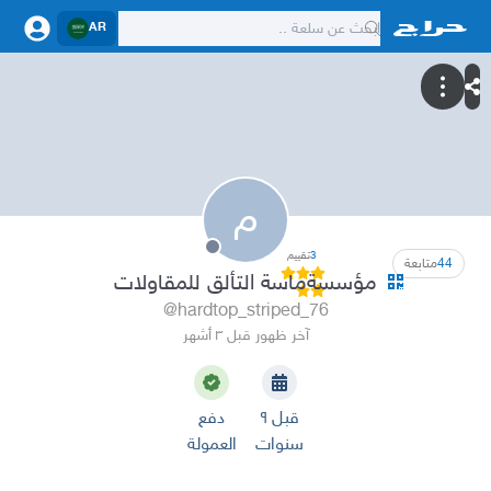
AR
م
3
تقييم
44
متابعة
مؤسسةماسة التألق للمقاولات
@hardtop_striped_76
آخر ظهور قبل ٣ أشهر
قبل ٩
دفع
سنوات
العمولة