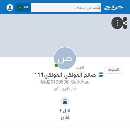
AR
ص
0
تقييم
3
متابعة
صالح العولقي العولقي111
@id25190696_SalhAlaa
آخر ظهور الآن
قبل ٤
أشهر