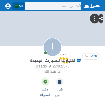
AR
ا
1
تقييم
138
متابعة
اختيارك للسيارت الجديدة
@aado_9_27062573
آخر ظهور الآن
قبل
دفع
سنتين
العمولة