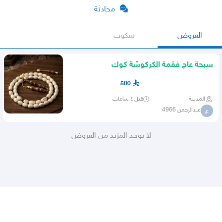
محادثة
العروض
سكوب
سبحة عاج فقمة الكركوشة كوك
500
المدينة
قبل ٤ ساعات
عبدالرحمن 4966
ع
لا يوجد المزيد من العروض