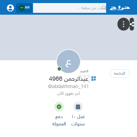
AR
ع
0
تقييم
2
متابعة
عبدالرحمن 4966
@abdalrhman_141
آخر ظهور الآن
قبل ١٠
دفع
سنوات
العمولة