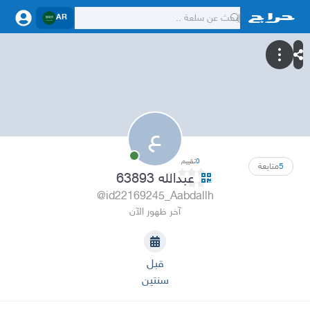
AR
ع
0
تقييم
5
متابعة
عبدالله 63893
@id22169245_Aabdallh
آخر ظهور الآن
قبل
سنتين