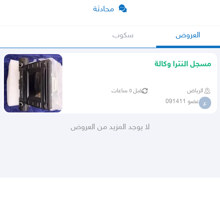
محادثة
العروض
سكوب
مسجل النترا وكالة
الرياض
قبل ٥ ساعات
عضو 091411
ع
لا يوجد المزيد من العروض