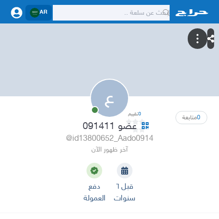
AR
ع
0
تقييم
0
متابعة
عضو 091411
@id13800652_Aado0914
آخر ظهور الآن
قبل ٦
دفع
سنوات
العمولة