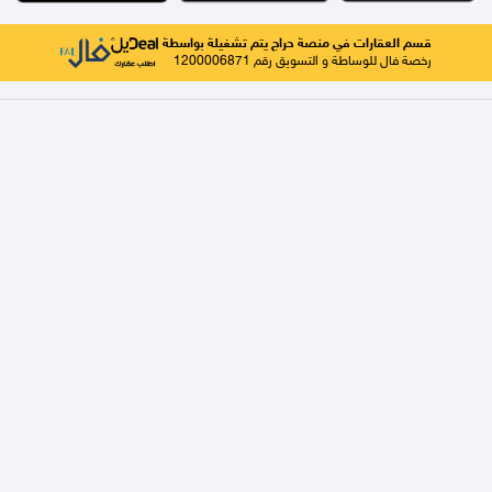
قسم العقارات في منصة حراج يتم تشغيلة بواسطة
رخصة فال للوساطة و التسويق رقم 1200006871