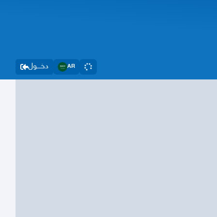
دخــــول
AR