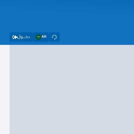
دخــــول
AR