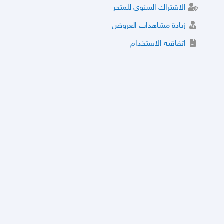
الاشتراك السنوي للمتجر
زيادة مشاهدات العروض
اتفاقية الاستخدام
خدمة الشراء الموثوق
توثيق المتجر و إضافة التراخيص
مركز الأمان
نظام التقييم
نظام الخصم
الحسابات والأرقام الموقوفة
قائمة السلع والعروض الممنوعة
الأسئلة الشائعة
سياسة الخصوصية