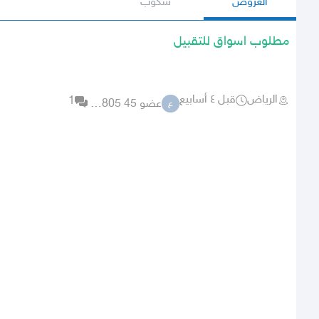
العروض
سكوب
مطلوب اسواق للتقبيل
الرياض
قبل ٤ أسابيع
1
عضو 45 7855805
ع