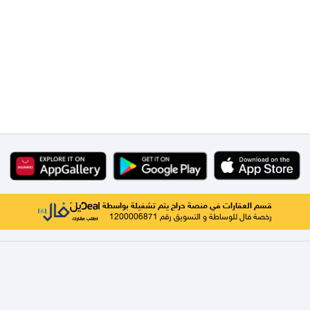
قسم العقارات في منصة حراج يتم تشغيلة بواسطة
رخصة فال للوساطة و التسويق رقم 1200006871