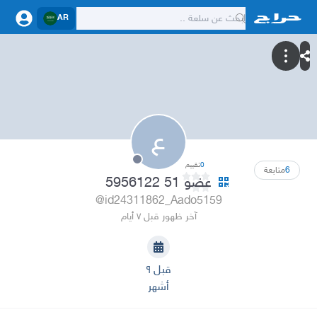
AR
ع
0
تقييم
6
متابعة
عضو 51 5956122
@id24311862_Aado5159
آخر ظهور قبل ٧ أيام
قبل ٩
أشهر