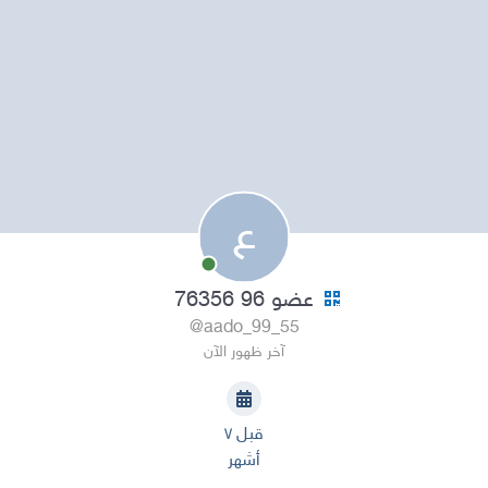
ع
عضو 96 76356
@aado_99_55
آخر ظهور الآن
قبل ٧
أشهر