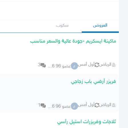
العروض
سكوب
ماكينة ايسكريم -جودة عالية والسعر مناسب
الرياض
أول أمس
3
عضو 96 76356
ع
فريزر أرضي باب زجاجي
الرياض
أول أمس
1
عضو 96 76356
ع
ثلاجات وفريزرات استيل رأسي