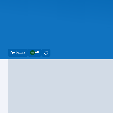
دخــــول
AR