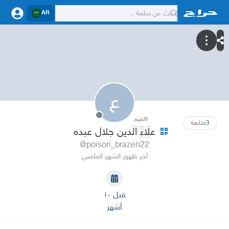
AR
ع
0
تقييم
3
متابعة
علاء الدين جلال عبده
@poison_brazen22
آخر ظهور الشهر الماضي
قبل ١٠
أشهر