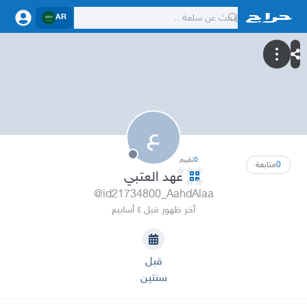
AR
ع
0
تقييم
0
متابعة
عهد العتبي
@id21734800_AahdAlaa
آخر ظهور قبل ٤ أسابيع
قبل
سنتين