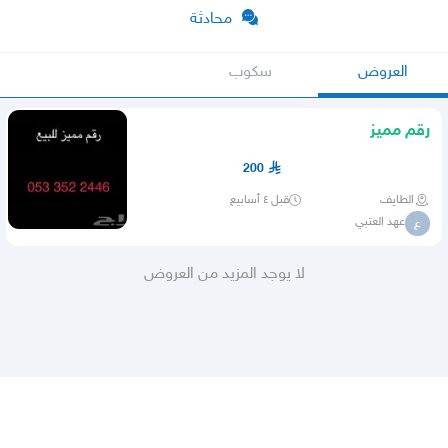
محادثة
العروض
سكوب
رقم مميز
200
الطايف
قبل ٤ أسابيع
عهد العتبي
ع
لا يوجد المزيد من العروض