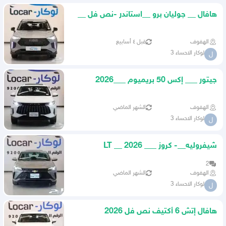
هافال __ جوليان برو __استاندر -نص فل __
2026
الهفوف
قبل ٤ أسابيع
لوكار الاحساء 3
ل
جيتور ___ إكس 50 بريميوم ___2026
الهفوف
الشهر الماضي
لوكار الاحساء 3
ل
شيفروليه__- كروز ___ 2026 __ LT
2
الهفوف
الشهر الماضي
لوكار الاحساء 3
ل
هافال إتش 6 أكتيف نص فل 2026