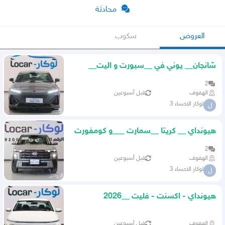
محادثة
العروض
سكوب
شانجان__ يوني في __سبورت و اليت__
2026 UNI V
2
الهفوف
قبل أسبوعين
لوكار الاحساء 3
ل
هيونداي __ كريتا __سمارت ___و كومفورت
__2026
2
الهفوف
قبل أسبوعين
لوكار الاحساء 3
ل
هيونداي - اكسنت - فليت __2026
الهفوف
قبل أسبوعين