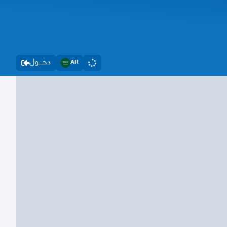
دخــــول
AR