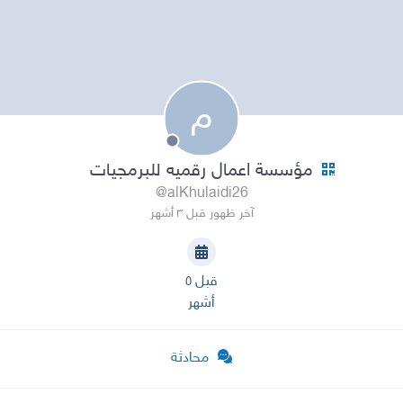
م
مؤسسة اعمال رقميه للبرمجيات
@alKhulaidi26
آخر ظهور قبل ٣ أشهر
قبل ٥
أشهر
محادثة