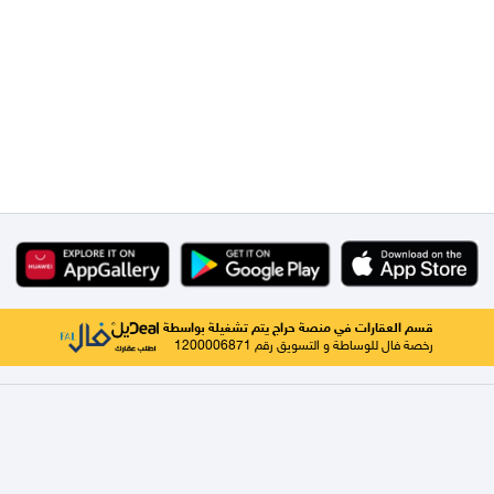
قسم العقارات في منصة حراج يتم تشغيلة بواسطة
رخصة فال للوساطة و التسويق رقم 1200006871