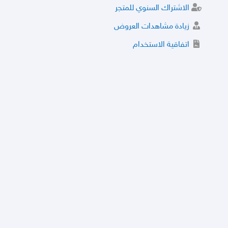
الاشتراك السنوي للمتجر
زيادة مشاهدات العروض
اتفاقية الاستخدام
خدمة الشراء الموثوق
توثيق المتجر و إضافة التراخيص
مركز الأمان
نظام التقييم
نظام الخصم
الحسابات والأرقام الموقوفة
قائمة السلع والعروض الممنوعة
الأسئلة الشائعة
سياسة الخصوصية