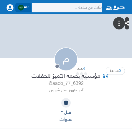
AR
م
0
تقييم
0
متابعة
مؤسسة بصمة التميز للحفلات
@aado_77_6392
آخر ظهور قبل شهرين
قبل ٣
سنوات