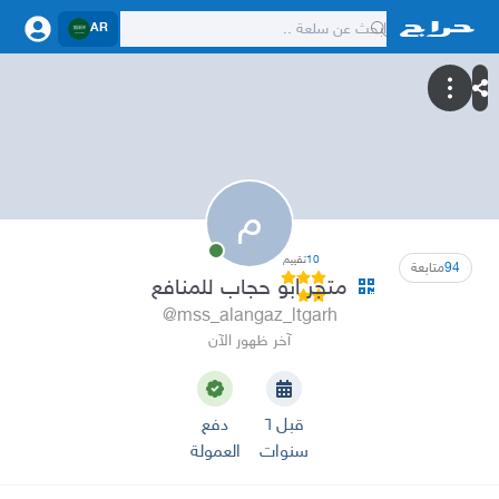
AR
م
10
تقييم
94
متابعة
متجر ابو حجاب للمنافع
@mss_alangaz_ltgarh
آخر ظهور الآن
قبل ٦
دفع
سنوات
العمولة