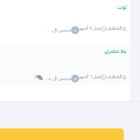
توت
القطيف
قبل ٥ أشهر
محسن ال عمير
م
بط مصري
القطيف
قبل ٦ أشهر
7
محسن ال عمير
م