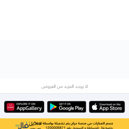
لا يوجد المزيد من العروض
قسم العقارات في منصة حراج يتم تشغيلة بواسطة
رخصة فال للوساطة و التسويق رقم 1200006871