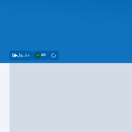
دخــــول
AR