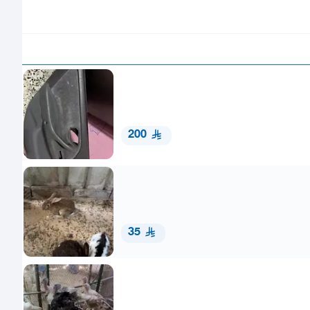
200
35