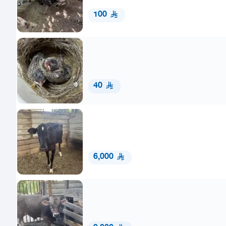
100
40
6,000