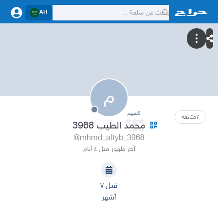
AR
م
0
تقييم
7
متابعة
محمد الطيب 3968
@mhmd_altyb_3968
آخر ظهور قبل ٤ أيام
قبل ٧
أشهر