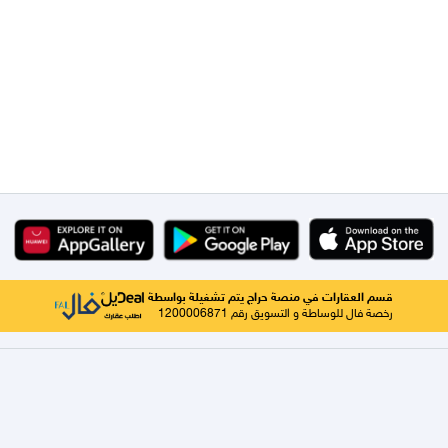
قسم العقارات في منصة حراج يتم تشغيلة بواسطة
رخصة فال للوساطة و التسويق رقم 1200006871