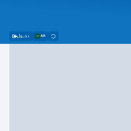
دخــــول
AR