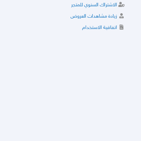
الاشتراك السنوي للمتجر
زيادة مشاهدات العروض
اتفاقية الاستخدام
خدمة الشراء الموثوق
توثيق المتجر و إضافة التراخيص
مركز الأمان
نظام التقييم
نظام الخصم
الحسابات والأرقام الموقوفة
قائمة السلع والعروض الممنوعة
الأسئلة الشائعة
سياسة الخصوصية