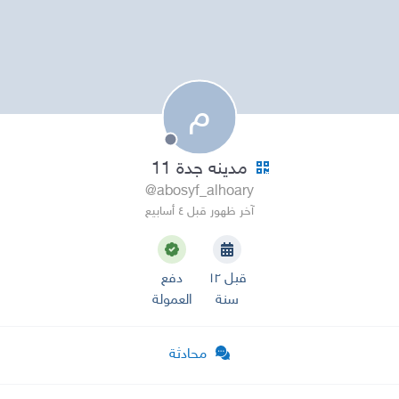
م
مدينه جدة 11
@abosyf_alhoary
آخر ظهور قبل ٤ أسابيع
قبل ١٢
دفع
سنة
العمولة
محادثة