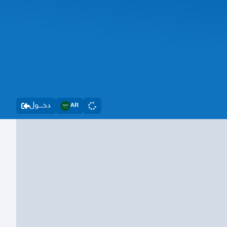
دخــــول
AR