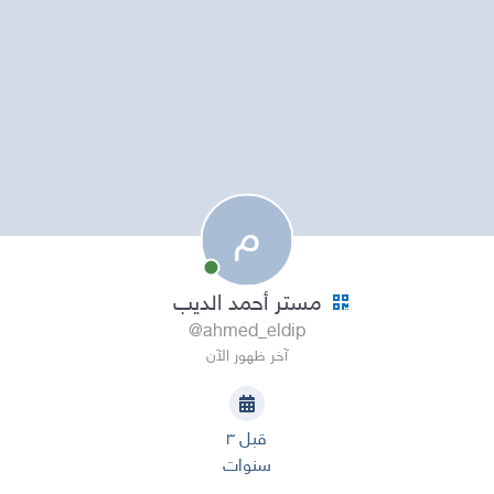
م
مستر أحمد الديب
@ahmed_eldip
آخر ظهور الآن
قبل ٣
سنوات