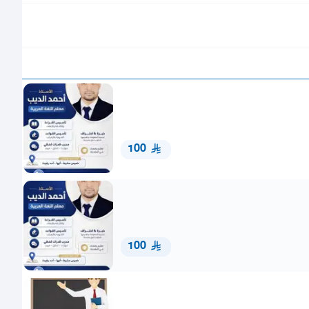
100
100