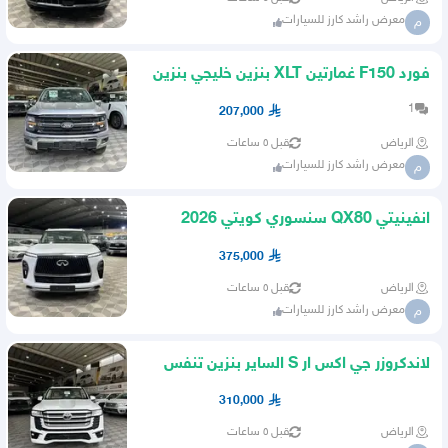
معرض راشد كارز للسيارات
م
فورد F150 غمارتين XLT بنزين خليجي بنزين
2025 نص فل
1
207,000
الرياض
قبل ٥ ساعات
معرض راشد كارز للسيارات
م
انفينيتي QX80 سنسوري كويتي 2026
ابيض بيج
375,000
الرياض
قبل ٥ ساعات
معرض راشد كارز للسيارات
م
لاندكروزر جي اكس ار S الساير بنزين تنفس
طبيعي 2026 فل كامل
310,000
الرياض
قبل ٥ ساعات