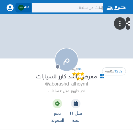
AR
م
38
تقييم
1232
متابعة
معرض راشد كارز للسيارات
@aborashd_alhoyml
آخر ظهور قبل ٤ ساعات
قبل ١١
دفع
سنة
العمولة