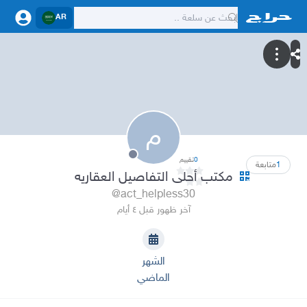
AR
م
0
تقييم
1
متابعة
مكتب أحلى التفاصيل العقاريه
@act_helpless30
آخر ظهور قبل ٤ أيام
الشهر
الماضي