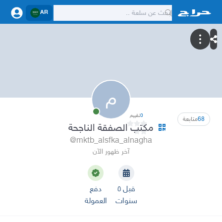
AR
م
0
تقييم
68
متابعة
مكتب الصفقة الناجحة
@mktb_alsfka_alnagha
آخر ظهور الآن
قبل ٥
دفع
سنوات
العمولة