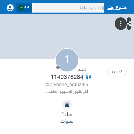
AR
1
0
تقييم
3
متابعة
1140376284
@drybone_actual85
آخر ظهور الأسبوع الماضي
قبل ٦
سنوات