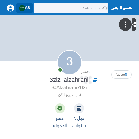
AR
3
0
تقييم
9
متابعة
3ziz_alzahranii
@Alzahrani702i
آخر ظهور الآن
قبل ٨
دفع
سنوات
العمولة